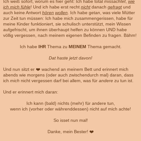
Ich weiß sofort, worum es hier geht: Ich habe total
missachtet
,
wie
ich mich fühle
! Und ich habe erst recht
nicht
danach
gefragt
und
auch keine Antwort
hören
wollen
. Ich habe getan, was viele Mütter
zur Zeit tun müssen: Ich habe mich zusammengerissen, habe für
meine Kinder funktioniert, sie schulisch unterstützt, mein Wissen
aufgefrischt, um ihnen überhaupt helfen zu können UND habe
völlig vergessen, nach meinem eigenen Befinden zu fragen. Bähm!
Ich habe
IHR
Thema zu
MEINEM
Thema gemacht.
Dat haste jetzt davon!
Und nun sitzt er ❤️ wachend an meinem Bett und erinnert mich
abends wie morgens (oder auch zwischendurch mal) daran, dass
ich
mich
nicht vergessen darf bei allem, was für
andere
zu tun ist.
Und er erinnert mich daran:
Ich kann (bald) nichts (mehr) für andere tun,
wenn ich (vorher oder währenddessen) nicht auf mich achte!
So isset nun mal!
Danke, mein Bester! ❤️