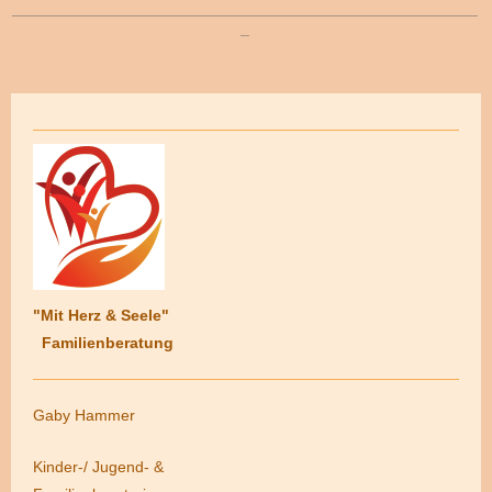
_____________________________________________________
_
"Mit Herz & Seele"
Familienberatung
Gaby Hammer
Kinder-/ Jugend- &