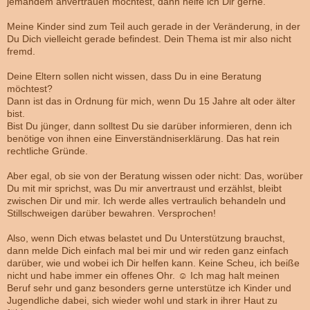
jemandem anvertrauen möchtest, dann helfe ich Dir gerne.
Meine Kinder sind zum Teil auch gerade in der Veränderung, in der
Du Dich vielleicht gerade befindest. Dein Thema ist mir also nicht
fremd.
Deine Eltern sollen nicht wissen, dass Du in eine Beratung
möchtest?
Dann ist das in Ordnung für mich, wenn Du 15 Jahre alt oder älter
bist.
Bist Du jünger, dann solltest Du sie darüber informieren, denn ich
benötige von ihnen eine Einverständniserklärung. Das hat rein
rechtliche Gründe.
Aber egal, ob sie von der Beratung wissen oder nicht: Das, worüber
Du mit mir sprichst, was Du mir anvertraust und erzählst, bleibt
zwischen Dir und mir. Ich werde alles vertraulich behandeln und
Stillschweigen darüber bewahren. Versprochen!
Also, wenn Dich etwas belastet und Du Unterstützung brauchst,
dann melde Dich einfach mal bei mir und wir reden ganz einfach
darüber, wie und wobei ich Dir helfen kann. Keine Scheu, ich beiße
nicht und habe immer ein offenes Ohr. ☺️ Ich mag halt meinen
Beruf sehr und ganz besonders gerne unterstütze ich Kinder und
Jugendliche dabei, sich wieder wohl und stark in ihrer Haut zu