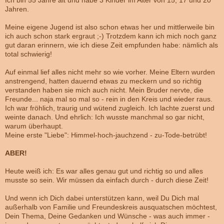
Ich bin 55 Jahre alt und habe 3 Kinder im Alter von 15, 17 und 20
Jahren.
Meine eigene Jugend ist also schon etwas her und mittlerweile bin
ich auch schon stark ergraut ;-) Trotzdem kann ich mich noch ganz
gut daran erinnern, wie ich diese Zeit empfunden habe: nämlich als
total schwierig!
Auf einmal lief alles nicht mehr so wie vorher. Meine Eltern wurden
anstrengend, hatten dauernd etwas zu meckern und so richtig
verstanden haben sie mich auch nicht. Mein Bruder nervte, die
Freunde... naja mal so mal so - rein in den Kreis und wieder raus.
Ich war fröhlich, traurig und wütend zugleich. Ich lachte zuerst und
weinte danach. Und ehrlich: Ich wusste manchmal so gar nicht,
warum überhaupt.
Meine erste "Liebe": Himmel-hoch-jauchzend - zu-Tode-betrübt!
ABER!
Heute weiß ich: Es war alles genau gut und richtig so und alles
musste so sein. Wir müssen da einfach durch - durch diese Zeit!
Und wenn ich Dich dabei unterstützen kann, weil Du Dich mal
außerhalb von Familie und Freundeskreis ausquatschen möchtest,
Dein Thema, Deine Gedanken und Wünsche - was auch immer -